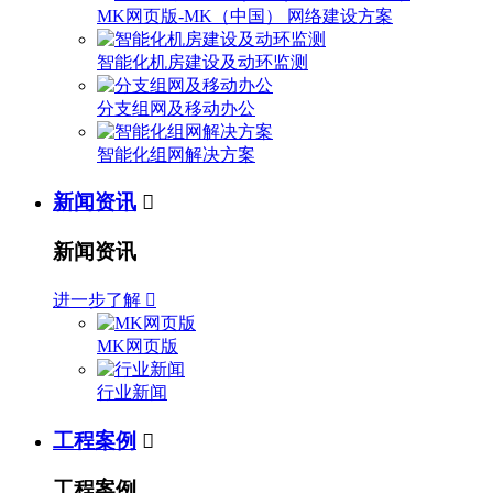
MK网页版-MK（中国） 网络建设方案
智能化机房建设及动环监测
分支组网及移动办公
智能化组网解决方案
新闻资讯

新闻资讯
进一步了解

MK网页版
行业新闻
工程案例

工程案例