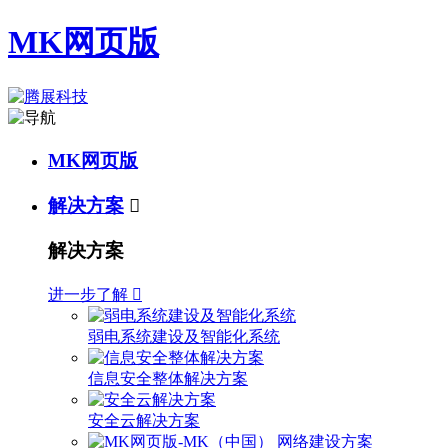
MK网页版
MK网页版
解决方案

解决方案
进一步了解

弱电系统建设及智能化系统
信息安全整体解决方案
安全云解决方案