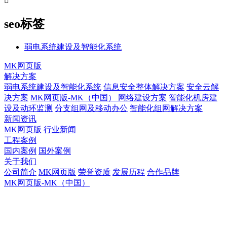

seo标签
弱电系统建设及智能化系统
MK网页版
解决方案
弱电系统建设及智能化系统
信息安全整体解决方案
安全云解
决方案
MK网页版-MK（中国） 网络建设方案
智能化机房建
设及动环监测
分支组网及移动办公
智能化组网解决方案
新闻资讯
MK网页版
行业新闻
工程案例
国内案例
国外案例
关于我们
公司简介
MK网页版
荣誉资质
发展历程
合作品牌
MK网页版-MK（中国）
MK网页版-MK（中国）